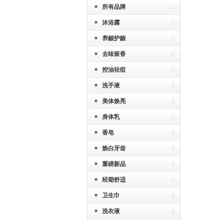
所有品牌
沐浴露
养龈护龈
去味留香
控油祛痘
洗手液
美体焕亮
身体乳
香皂
焕白牙齿
重磅新品
经期舒适
卫生巾
洗衣液