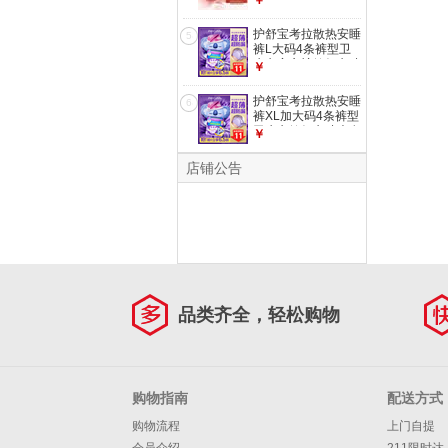
￥
深水泡弹柔顺
护舒宝考拉散热安睡
5
裤L大码4条裤型卫
生巾安心裤姨妈巾功
￥
夫女足合作品牌
护舒宝考拉散热安睡
6
裤XL加大码4条裤型
卫生巾姨妈巾功夫女
￥
足合作品牌
店铺公告
品类齐全，轻松购物
购物指南
配送方式
购物流程
上门自提