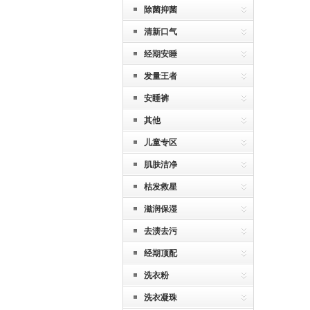
除菌抑菌
清新口气
经期安睡
发量王者
安睡裤
其他
儿童专区
肌肤洁净
枯发救星
滋润保湿
去渍去污
经期顶配
洗衣粉
洗衣凝珠