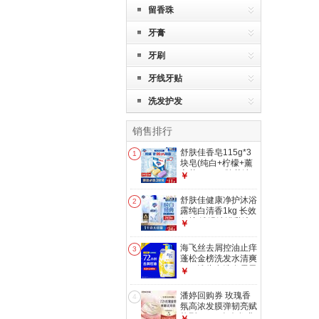
留香珠
牙膏
牙刷
牙线牙贴
洗发护发
销售排行
舒肤佳香皂115g*3
1
块皂(纯白+柠檬+薰
衣草)99.9%除菌沐
￥
浴皂 新旧包装随机
舒肤佳健康净护沐浴
2
露纯白清香1kg 长效
保护 洗澡沐浴乳液
￥
【京东金榜】
海飞丝去屑控油止痒
3
蓬松金榜洗发水清爽
1KG洗头膏洗发露男
￥
女士京东自营
潘婷回购券 玫瑰香
4
氛高浓发膜弹韧亮赋
能型12ML玫瑰发膜